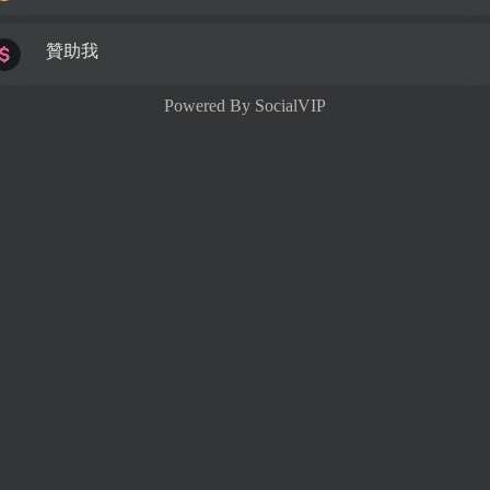
贊助我
Powered By
SocialVIP