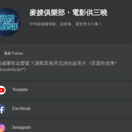
麥嫂俱樂部・電影供三曉
中年影痴聊電影、談影集、看世界大小事！

最新 Podcast
漫威哪有這麼暖？讓觀眾痛哭流涕的超英片《雷霆特攻隊*
hunderbolts*》
Youtube
Facebook
Instagram